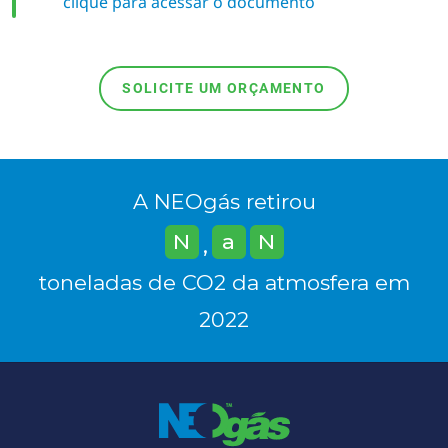
clique para acessar o documento
SOLICITE UM ORÇAMENTO
A NEOgás retirou
N
a
N
,
toneladas de CO2 da atmosfera em
2022